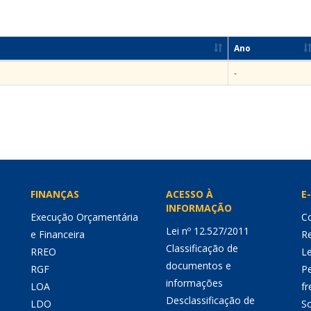
Ano
-
FINANÇAS
ACESSO À
E-
INFORMAÇÃO
Execução Orçamentária
Co
Lei nº 12.527/2011
e Financeira
Re
Classificação de
RREO
Le
documentos e
RGF
P
informações
LOA
fr
Desclassificação de
LDO
So