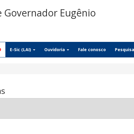
De Governador Eugênio
9
E-Sic (LAI)
Ouvidoria
Fale conosco
Pesquis
as