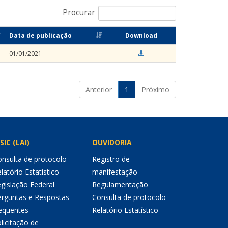
Procurar
Data de publicação
Download
01/01/2021
Anterior
1
Próximo
SIC (LAI)
OUVIDORIA
nsulta de protocolo
Registro de
latório Estatístico
manifestação
gislação Federal
Regulamentação
erguntas e Respostas
Consulta de protocolo
equentes
Relatório Estatístico
licitação de