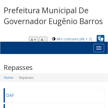
Prefeitura Municipal De
Governador Eugênio Barros
Alto contraste [Alt + 3]
A +
A -
Toggl
navig
Repasses
Home
Repasses
DAF