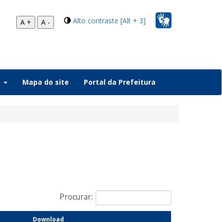
Alto contraste [Alt + 3]
A +
A -
a
Mapa do site
Portal da Prefeitura
Procurar:
Download