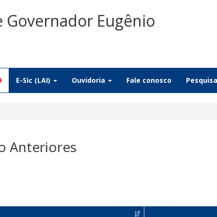
De Governador Eugênio
9
E-Sic (LAI)
Ouvidoria
Fale conosco
Pesquis
o Anteriores