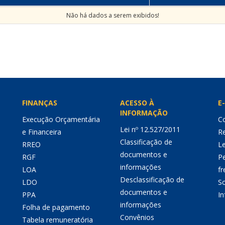
Não há dados a serem exibidos!
FINANÇAS
ACESSO À
E-
INFORMAÇÃO
Execução Orçamentária
Co
Lei nº 12.527/2011
e Financeira
Re
Classificação de
RREO
Le
documentos e
RGF
P
informações
LOA
fr
Desclassificação de
LDO
So
documentos e
PPA
I
informações
Folha de pagamento
Convênios
Tabela remuneratória